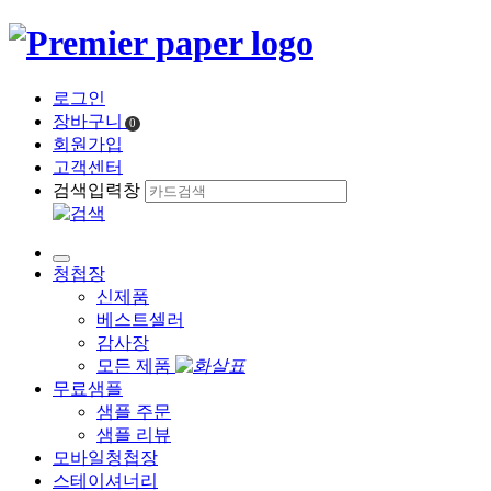
로그인
장바구니
0
회원가입
고객센터
검색입력창
청첩장
신제품
베스트셀러
감사장
모든 제품
무료샘플
샘플 주문
샘플 리뷰
모바일청첩장
스테이셔너리