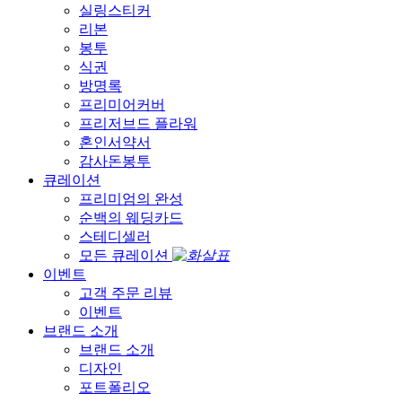
실링스티커
리본
봉투
식권
방명록
프리미어커버
프리저브드 플라워
혼인서약서
감사돈봉투
큐레이션
프리미엄의 완성
순백의 웨딩카드
스테디셀러
모든 큐레이션
이벤트
고객 주문 리뷰
이벤트
브랜드 소개
브랜드 소개
디자인
포트폴리오