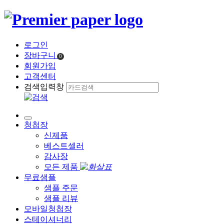
로그인
장바구니
0
회원가입
고객센터
검색입력창
청첩장
신제품
베스트셀러
감사장
모든 제품
무료샘플
샘플 주문
샘플 리뷰
모바일청첩장
스테이셔너리