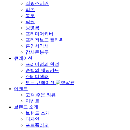
실링스티커
리본
봉투
식권
방명록
프리미어커버
프리저브드 플라워
혼인서약서
감사돈봉투
큐레이션
프리미엄의 완성
순백의 웨딩카드
스테디셀러
모든 큐레이션
이벤트
고객 주문 리뷰
이벤트
브랜드 소개
브랜드 소개
디자인
포트폴리오